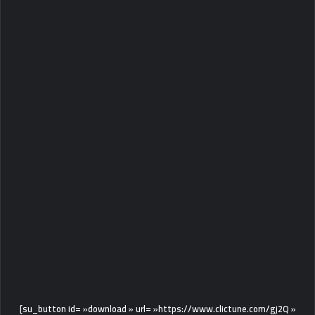
[su_button id= »download » url= »https://www.clictune.com/gj2Q »