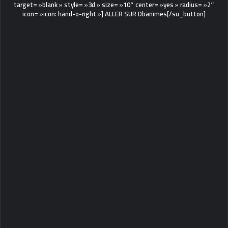
target= »blank » style= »3d » size= »10″ center= »yes » radius= »2″
icon= »icon: hand-o-right »] ALLER SUR Dbanimes[/su_button]