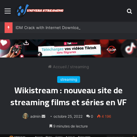
Menu
R
IDM Crack with Internet Download Manager 6.42 Build 27 [Latest] 2025
Accueil
/
streaming
streaming
Wikistream : nouveau site de
streaming films et séries en VF
Envoyer
admin
octobre 25, 2022
0
4 196
un
9 minutes de lecture
courriel