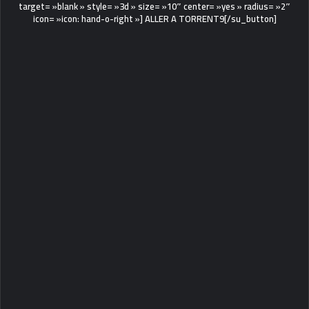
target= »blank » style= »3d » size= »10″ center= »yes » radius= »2″
icon= »icon: hand-o-right »] ALLER A TORRENT9[/su_button]