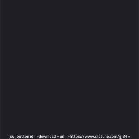
[su_button id= »download » url= »https://www.clictune.com/gj3R »