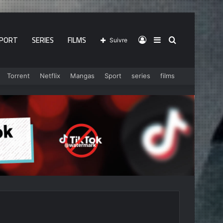
PORT
SERIES
FILMS
Connexion
Sidebar
Rechercher
Suivre
Torrent
Netflix
Mangas
Sport
series
films
(barre
latérale)