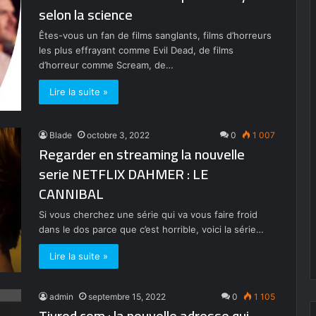
selon la science
Êtes-vous un fan de films sanglants, films d’horreurs
les plus effrayant comme Evil Dead, de films
d’horreur comme Scream, de…
Lire la suite »
Blade
octobre 3, 2022
0
1 007
Regarder en streaming la nouvelle
serie NETFLIX DAHMER : LE
CANNIBAL
Si vous cherchez une série qui va vous faire froid
dans le dos parce que c’est horrible, voici la série…
Lire la suite »
admin
septembre 15, 2022
0
1 105
Tivrod.com : la nouvelle adresse qui