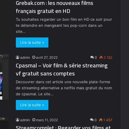
Grebak.com : les nouveaux films
français gratuit en HD
Tu souhaites regarder un bon film en HD ce soir pour
te détendre en mangeant tes pop-corn dans un
site…
Lire la suite »
admin
avril 27, 2022
0
2 182
Cpasmal – Voir film & série streaming
vf gratuit sans comptes
Decouvrer dans cet article une nouvelle plate-forme
de streaming alternative a netflix mais gratuit du nom
de cpasmal. Le site…
Lire la suite »
admin
mars 11, 2022
0
1 457
Streamcomplet : Regarder vos films et