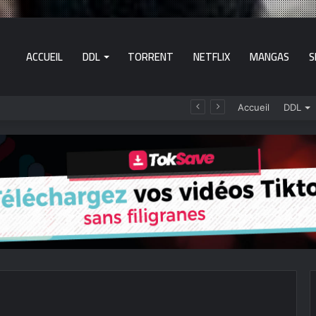
ACCUEIL
DDL
TORRENT
NETFLIX
MANGAS
S
 films et séries en VF
Accueil
DDL