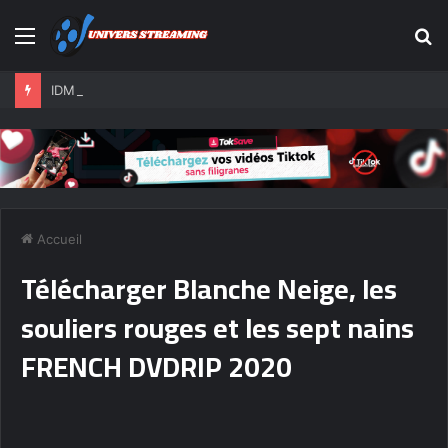
Menu
R
IDM Crack with Internet Download Manager 6.42 Build 27 [Latest] 2025
Accueil
Télécharger Blanche Neige, les
souliers rouges et les sept nains
FRENCH DVDRIP 2020