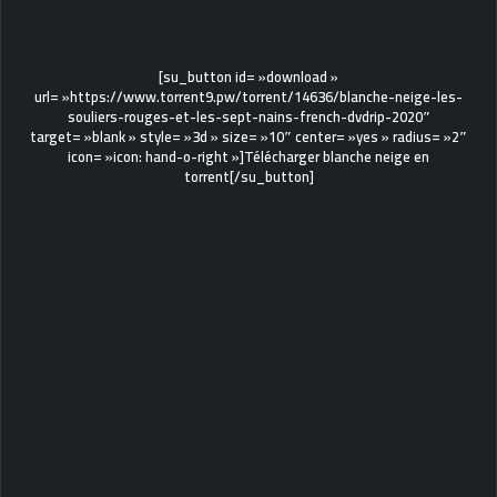
[su_button id= »download »
url= »https://www.torrent9.pw/torrent/14636/blanche-neige-les-
souliers-rouges-et-les-sept-nains-french-dvdrip-2020″
target= »blank » style= »3d » size= »10″ center= »yes » radius= »2″
icon= »icon: hand-o-right »]Télécharger blanche neige en
torrent[/su_button]