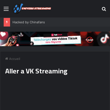
Menu
R
Hacked by Chinafans
Accueil
Aller a VK Streaming