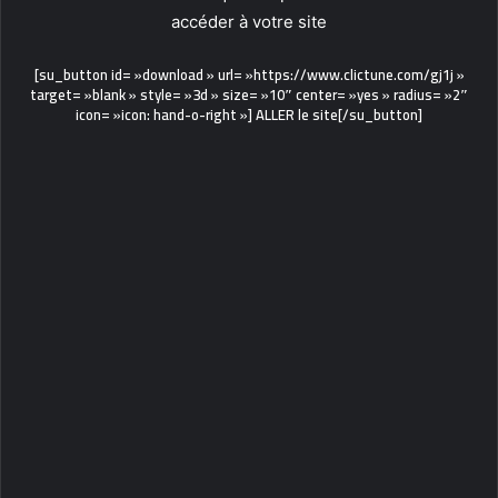
[su_button id= »download » url= »https://www.clictune.com/gj1j »
target= »blank » style= »3d » size= »10″ center= »yes » radius= »2″
icon= »icon: hand-o-right »] ALLER le site[/su_button]