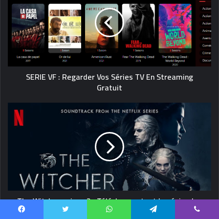
SERIE VF : Regarder Vos Séries TV En Streaming
Gratuit
The Witcher saison 2 : Télécharger tout les épisodes
Facebook
Twitter
WhatsApp
Telegram
Viber