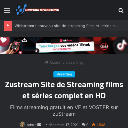
Menu
R
Wikistream : nouveau site de streaming films et séries en VF
Accueil
/
streaming
streaming
Zustream Site de Streaming films
et séries complet en HD
Films streaming gratuit en VF et VOSTFR sur
zuStream
Envoyer
admin
décembre 17, 2021
0
1 508