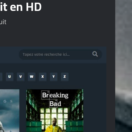
uit en HD
it