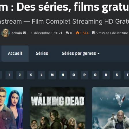
 : Des séries, films grat
nstream — Film Complet Streaming HD Gratu
Envoyer
admin
décembre 1, 2021
0
1 514
5 minutes de lecture
un
courriel