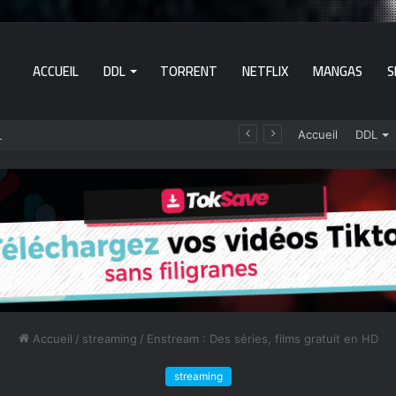
ACCUEIL
DDL
TORRENT
NETFLIX
MANGAS
S
 films et séries en VF
Accueil
DDL
Accueil
/
streaming
/
Enstream : Des séries, films gratuit en HD
streaming