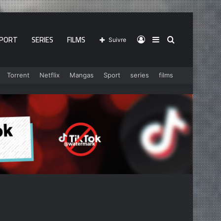
PORT
SERIES
FILMS
Connexion
Sidebar
Rechercher
Suivre
Torrent
Netflix
Mangas
Sport
series
films
(barre
latérale)