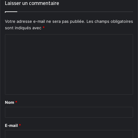
Laisser un commentaire
Votre adresse e-mail ne sera pas publiée.
Les champs obligatoires
sont indiqués avec
*
C
o
m
m
e
n
t
Nom
*
a
i
r
E-mail
*
e