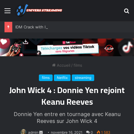
Menu
R
IDM Crack with Internet Download Manager 6.42 Build 27 [Latest] 2025
Accueil
/
films
films
Netflix
streaming
John Wick 4 : Donnie Yen rejoint
Keanu Reeves
Donnie Yen entre en tournage avec Keanu
Reeves sur John Wick 4
Envoyer
admin
novembre 16, 2021
0
1 583