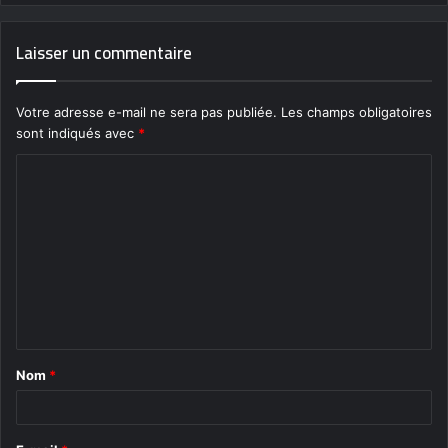
Laisser un commentaire
Votre adresse e-mail ne sera pas publiée.
Les champs obligatoires
sont indiqués avec
*
C
o
m
m
e
n
t
Nom
*
a
i
r