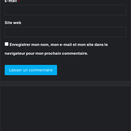
E-mail
*
e
*
Site web
Enregistrer mon nom, mon e-mail et mon site dans le
navigateur pour mon prochain commentaire.