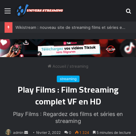
Menu
R
Wikistream : nouveau site de streaming films et séries en VF
Accueil
/
streaming
streaming
Play Films : Film Streaming
complet VF en HD
Play Films : Regardez des films et séries en
streaming
Envoyer
admin
février 2, 2022
0
1 324
5 minutes de lecture