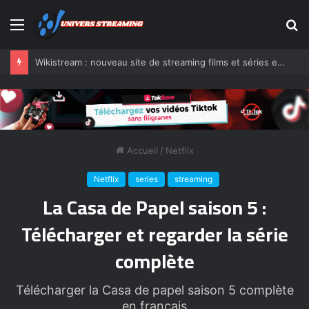
Menu
R
Wikistream : nouveau site de streaming films et séries en VF
Accueil
/
Netflix
Netflix
series
streaming
La Casa de Papel saison 5 :
Télécharger et regarder la série
complète
Télécharger la Casa de papel saison 5 complète
en français