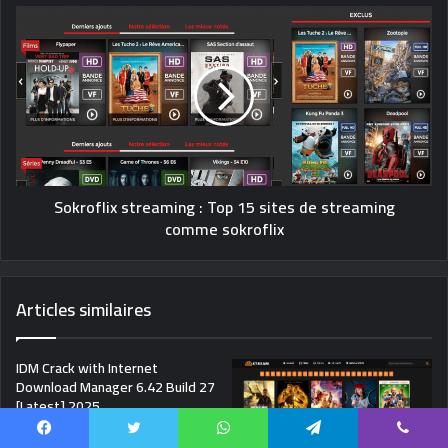
Sokroflix streaming : Top 15 sites de streaming
comme sokroflix
Articles similaires
IDM Crack with Internet
Download Manager 6.42 Build 27
[Latest] 2025
février 10, 2025
Facebook
Twitter
WhatsApp
Telegram
Viber