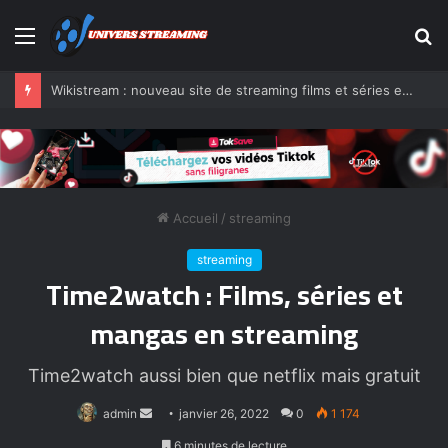
Menu
R
Wikistream : nouveau site de streaming films et séries en VF
Accueil
/
streaming
streaming
Time2watch : Films, séries et
mangas en streaming
Time2watch aussi bien que netflix mais gratuit
Envoyer
admin
janvier 26, 2022
0
1 174
un
6 minutes de lecture